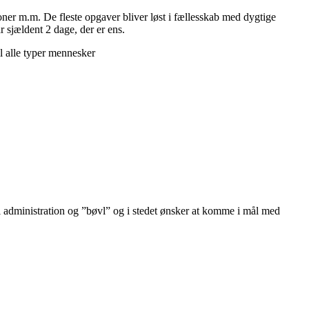
ioner m.m. De fleste opgaver bliver løst i fællesskab med dygtige
 sjældent 2 dage, der er ens.
borg og resten af Nordjylland. Vi er specialister i
åndværksydelser både for forsikringsbranchen,
 i administration og ”bøvl” og i stedet ønsker at komme i mål med