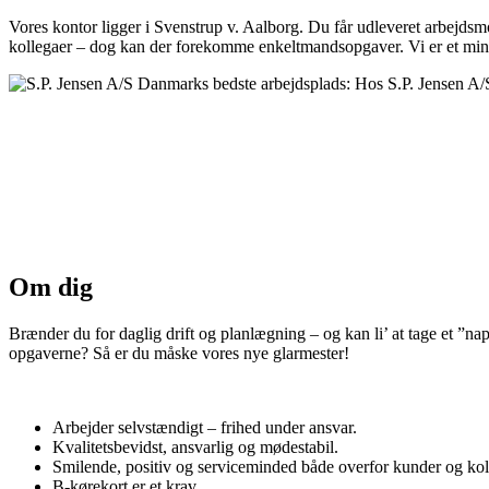
Vores kontor ligger i Svenstrup v. Aalborg. Du får udleveret arbejdsmob
kollegaer – dog kan der forekomme enkeltmandsopgaver. Vi er et mindre
S.P. Jensen A/S tilbyder håndværkerservices inden fo
forsikringsskader, TV-inspektion, lækagesporing og
Sammen med BHS Glas’ specialiserede kompetencer in
boligselskaber, privatkunder og erhvervslivet.
Om dig
Brænder du for daglig drift og planlægning – og kan li’ at tage et ”na
opgaverne? Så er du måske vores nye glarmester!
Arbejder selvstændigt – frihed under ansvar.
Kvalitetsbevidst, ansvarlig og mødestabil.
Smilende, positiv og serviceminded både overfor kunder og kol
B-kørekort er et krav.