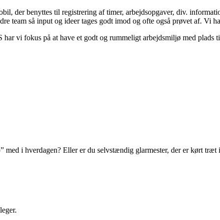
il, der benyttes til registrering af timer, arbejdsopgaver, div. informat
 team så input og ideer tages godt imod og ofte også prøvet af. Vi har
r kloak, VVS, murer, tømrer, elektriker og maler i Aal
 asbesthåndtering.
den for glarmesterfaget er vi totalleverandør af h
p” med i hverdagen? Eller er du selvstændig glarmester, der er kørt træt
leger.