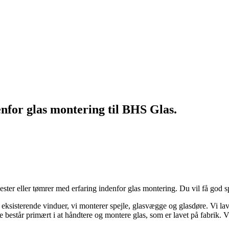
nfor glas montering til BHS Glas.
ester eller tømrer med erfaring indenfor glas montering. Du vil få god sp
ksisterende vinduer, vi monterer spejle, glasvægge og glasdøre. Vi laver
atte består primært i at håndtere og montere glas, som er lavet på fabri