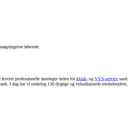
ansøgningerne løbende.
i leverer professionelle løsninger inden for
kloak-
og
VVS-service
sam
ark. I dag har vi omkring 130 dygtige og veluddannede medarbejdere, so