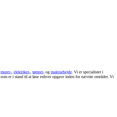
t
murer-
,
elektriker-
,
tømrer-
og
malerarbejde
. Vi er specialister i
m er i stand til at løse enhver opgave inden for nævnte områder. Vi