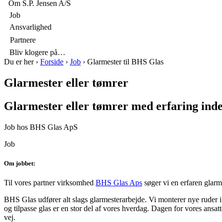
p
Om S.P. Jensen A/S

Job

Ansvarlighed

Partnere

Bliv klogere på…
Du er her
›
Forside
›
Job
›
Glarmester til BHS Glas
Glarmester eller tømrer
Glarmester eller tømrer med erfaring inde
Job hos BHS Glas ApS
Job
Om jobbet:
Til vores partner virksomhed
BHS Glas Aps
søger vi en erfaren glarm
BHS Glas udfører alt slags glarmesterarbejde. Vi monterer nye ruder i e
og tilpasse glas er en stor del af vores hverdag. Dagen for vores ans
vej.