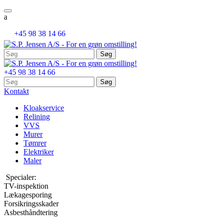
a

+45 98 38 14 66
Søg
efter:
+45 98 38 14 66
Søg
efter:
Kontakt
Kloakservice
Relining
VVS
Murer
Tømrer
Elektriker
Maler
Specialer:
TV-inspektion
Lækagesporing
Forsikringsskader
Asbesthåndtering