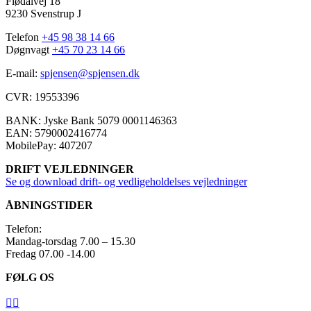
Flødalvej 18
9230 Svenstrup J
Telefon
+45 98 38 14 66
Døgnvagt
+45 70 23 14 66
E-mail:
spjensen@spjensen.dk
CVR: 19553396
BANK: Jyske Bank 5079 0001146363​
EAN: 5790002416774
MobilePay: 407207​
DRIFT VEJLEDNINGER
Se og download drift- og vedligeholdelses vejledninger
ÅBNINGSTIDER
Telefon:
Mandag-torsdag 7.00 – 15.30
Fredag 07.00 -14.00
FØLG OS

