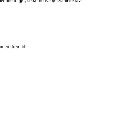
 alle miljø-, sikkerheds- og kvalitetskrav.
nnere fremtid: