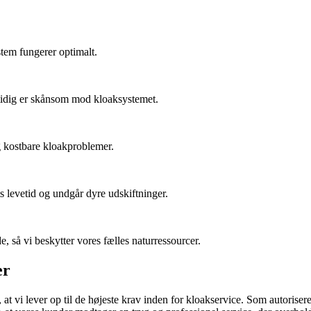
stem fungerer optimalt.
mtidig er skånsom mod kloaksystemet.
 kostbare kloakproblemer.
ts levetid og undgår dyre udskiftninger.
e, så vi beskytter vores fælles naturressourcer.
er
r, at vi lever op til de højeste krav inden for kloakservice. Som autorise