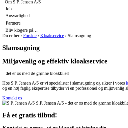
p
Om S.P. Jensen A/S

Job

Ansvarlighed

Partnere

Bliv klogere på…
Du er her
›
Forside
›
Kloakservice
›
Slamsugning
Slamsugning
Miljøvenlig og effektiv kloakservice
– det er os med de grønne kloakbiler!
Hos S.P. Jensen A/S er vi specialister i slamsugning og sikrer i vores
k
og en høj faglig ekspertise tilbyder vi en professionel og miljøvenlig
Kontakt os
Få et gratis tilbud!
Kontakt os gerne - vi er klar til at hjælpe dig.