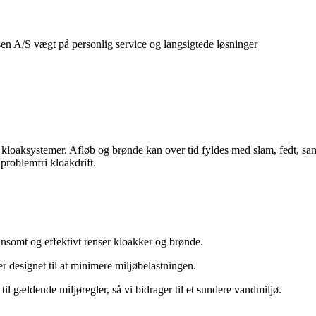
forudsete problemer og faste serviceaftaler, der sikr
at rykke ud og hjælpe dig med alle former for kloakopg
kloaksystemer. Afløb og brønde kan over tid fyldes med slam, fedt, san
 problemfri kloakdrift.
nsomt og effektivt renser kloakker og brønde.
r designet til at minimere miljøbelastningen.
til gældende miljøregler, så vi bidrager til et sundere vandmiljø.