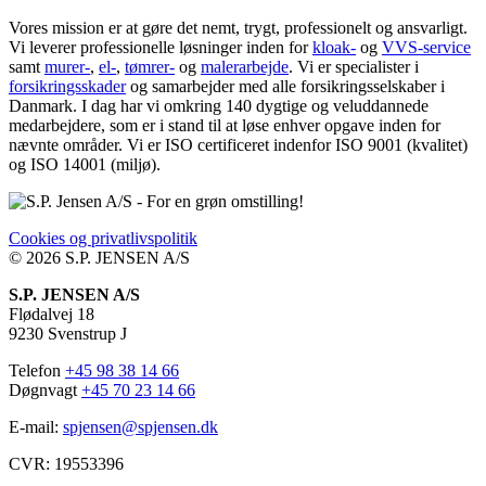
Vores mission er at gøre det nemt, trygt, professionelt og ansvarligt.
Vi leverer professionelle løsninger inden for
kloak-
og
VVS-service
samt
murer-
,
el-
,
tømrer-
og
malerarbejde
. Vi er specialister i
forsikringsskader
og samarbejder med alle forsikringsselskaber i
Danmark. I dag har vi omkring 140 dygtige og veluddannede
medarbejdere, som er i stand til at løse enhver opgave inden for
nævnte områder. Vi er ISO certificeret indenfor ISO 9001 (kvalitet)
og ISO 14001 (miljø).
Cookies og privatlivspolitik
© 2026 S.P. JENSEN A/S​
S.P. JENSEN A/S
Flødalvej 18
9230 Svenstrup J
Telefon
+45 98 38 14 66
Døgnvagt
+45 70 23 14 66
E-mail:
spjensen@spjensen.dk
CVR: 19553396