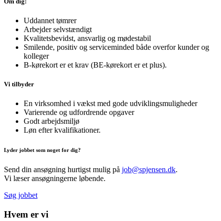
Om dig:
Uddannet tømrer
Arbejder selvstændigt
Kvalitetsbevidst, ansvarlig og mødestabil
Smilende, positiv og serviceminded både overfor kunder og
kolleger
B-kørekort er et krav (BE-kørekort er et plus).
Vi tilbyder
En virksomhed i vækst med gode udviklingsmuligheder
Varierende og udfordrende opgaver
Godt arbejdsmiljø
Løn efter kvalifikationer.
Lyder jobbet som noget for dig?
Send din ansøgning hurtigst mulig på
job@spjensen.dk
.
Vi læser ansøgningerne løbende.
Søg jobbet
Hvem er vi