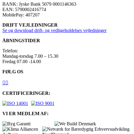
BANK: Jyske Bank 5079 0001146363​
EAN: 5790002416774
MobilePay: 407207​
DRIFT VEJLEDNINGER
Se og download drift- og vedligeholdelses vejledninger
ÅBNINGSTIDER
Telefon:
Mandag-torsdag 7.00 – 15.30
Fredag 07.00 -14.00
FØLG OS


CERTIFICERINGER:
VI ER MEDLEM AF: