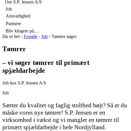
p
Om S.P. Jensen A/S

Job

Ansvarlighed

Partnere

Bliv klogere på…
Du er her
›
Forside
›
Job
›
Tømrer søges
Tømrer
– vi søger tømrer til primært
spjældarbejde
Job hos S.P. Jensen A/S
Job
Sætter du kvalitet og faglig stolthed højt? Så er du
måske vores nye tømrer! S.P. Jensen er en
virksomhed i vækst og vi mangler en tømrer til
primært spjældarbejde i hele Nordjylland.