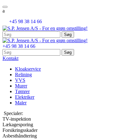
a

+45 98 38 14 66
Søg
efter:
+45 98 38 14 66
Søg
efter:
Kontakt
Kloakservice
Relining
VVS
Murer
Tømrer
Elektriker
Maler
Specialer:
TV-inspektion
Lækagesporing
Forsikringsskader
Asbesthåndtering