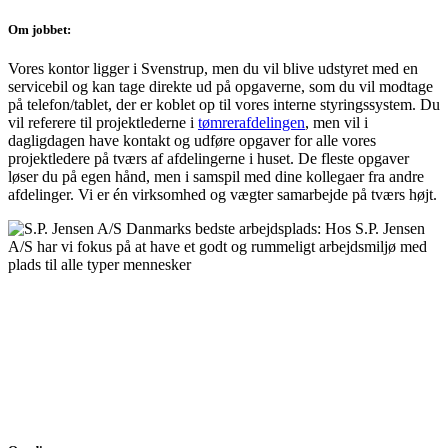
Om jobbet:
Vores kontor ligger i Svenstrup, men du vil blive udstyret med en
servicebil og kan tage direkte ud på opgaverne, som du vil modtage
på telefon/tablet, der er koblet op til vores interne styringssystem. Du
vil referere til projektlederne i
tømrerafdelingen
, men vil i
dagligdagen have kontakt og udføre opgaver for alle vores
projektledere på tværs af afdelingerne i huset. De fleste opgaver
løser du på egen hånd, men i samspil med dine kollegaer fra andre
afdelinger. Vi er én virksomhed og vægter samarbejde på tværs højt.
S.P. Jensen A/S tilbyder håndværkerservices inden
for kloak, VVS, murer, tømrer, elektriker og maler
i Aalborg og resten af Nordjylland. Vi er
specialister i forsikringsskader, TV-inspektion,
lækagesporing og asbesthåndtering.