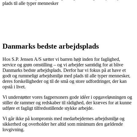
Medarbejderne er vores vigtigste ressource, og
ligesom materialer kan genanvendes, er omskoling
og efteruddannelse altid det rigtige valg hos os.
Danmarks bedste arbejdsplads
Hos S.P. Jensen A/S sætter vi barren højt inden for faglighed,
service og grøn omstilling – og vi arbejder samtidig for at blive
Danmarks bedste arbejdsplads. Derfor har vi fokus på at have et
godt og rummeligt arbejdsmiljø med plads til alle typer mennesker,
deres forskelligheder og til de små og store udfordringer, der kan
opstå i livet.
Vi understøtter vores fagpersoners gode idéer i opgaveløsningen og
stiller de rammer og redskaber til rådighed, der kræves for at kunne
udføre et fagligt tilfredsstillende stykke arbejde.
Vi går ikke på kompromis med medarbejdernes arbejdsmiljø og
sikkerhed og overholder her altid som minimum den gældende
lovgivning.