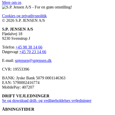
Mere om os
Cookies og privatlivspolitik
© 2026 S.P. JENSEN A/S​
S.P. JENSEN A/S
Flødalvej 18
9230 Svenstrup J
Telefon
+45 98 38 14 66
Døgnvagt
+45 70 23 14 66
E-mail:
spjensen@spjensen.dk
CVR: 19553396
BANK: Jyske Bank 5079 0001146363​
EAN: 5790002416774
MobilePay: 407207​
DRIFT VEJLEDNINGER
Se og download drift- og vedligeholdelses vejledninger
ÅBNINGSTIDER