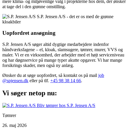
mere klima- og miljøvenlige valg i projekterne hos dem, der ønsker
at tage del i den grønne omstilling.
Uopfordret ansøgning
S.P. Jensen A/S søger altid dygtige medarbejdere indenfor
håndværksfagene – el, kloak, slamsugere, tømrer, murer, VVS og
maler. Vi er en virksomhed, der arbejder med et højt serviceniveau
og har døgnservice på mange typer akutte opgaver. Vi har mange
forsikrings skader, men også ny anlæg.
Ønsker du at søge uopfordret, så kont​akt os på mail
job​
@spjensen.dk
eller på tlf.
+45 98 38 14 66
.​
Vi søger netop nu:
Tømrer
26. maj 2026