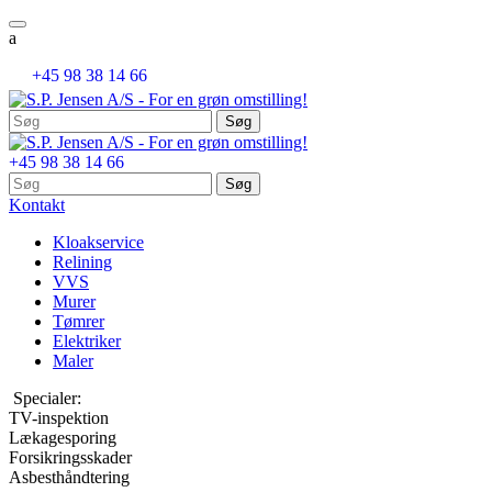
a

+45 98 38 14 66
Søg
efter:
+45 98 38 14 66
Søg
efter:
Kontakt
Kloakservice
Relining
VVS
Murer
Tømrer
Elektriker
Maler
Specialer:
TV-inspektion
Lækagesporing
Forsikringsskader
Asbesthåndtering